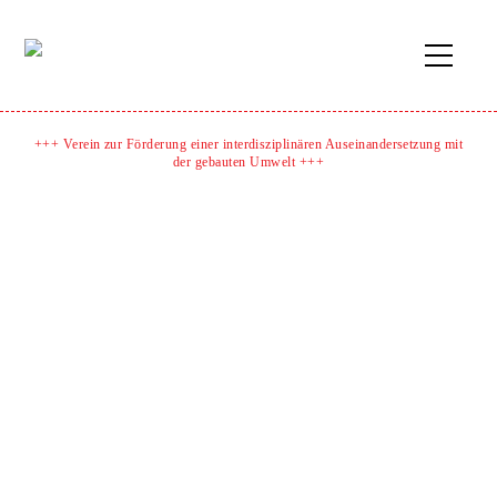
+++ Verein zur Förderung einer interdisziplinären Auseinandersetzung mit
der gebauten Umwelt +++
Alle Projekte
Workshop
Ausstellung
Zwischennutzung
Publikation
Ausschreibung